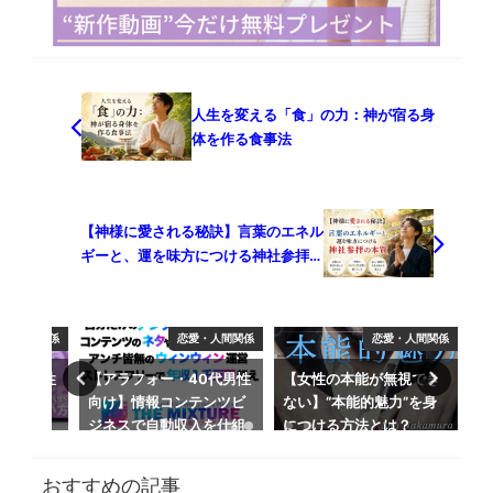
人生を変える「食」の力：神が宿る身
体を作る食事法
【神様に愛される秘訣】言葉のエネル
ギーと、運を味方につける神社参拝の
本質
愛・人間関係
恋愛・人間関係
恋愛・人間関係
40代男性
【女性の本能が無視でき
【アラフォー・40代男性
【
テンツビ
ない】“本能的魅力”を身
向け】人たらしコミュニ
向
入を仕組
につける方法とは？
ケーター養成プロジェク
ク
ト
おすすめの記事