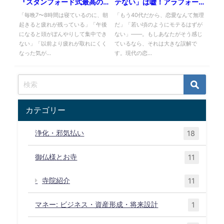
『スタンフォード式最高の
テない」は嘘！アラフォー
睡眠』要約｜睡眠の質を劇
から始めるマッチングアプ
「毎晩7〜8時間は寝ているのに、朝
「もう40代だから、恋愛なんて無理
起きると疲れが残っている」「午後
だ」「若い頃のようにモテるはずが
的に上げる方法
リ攻略術
になると頭がぼんやりして集中でき
ない」――。もしあなたがそう感じ
ない」「以前より疲れが取れにくく
ているなら、それは大きな誤解で
なった気が...
す。現代の恋...
カテゴリー
浄化・邪気払い
18
御仏様とお寺
11
寺院紹介
11
マネー: ビジネス・資産形成・将来設計
1