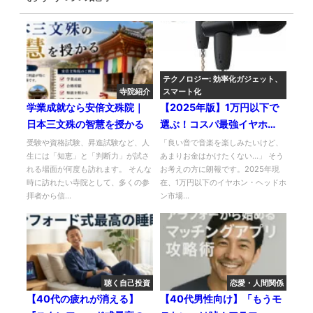
テクノロジー: 効率化ガジェット、
寺院紹介
スマート化
学業成就なら安倍文殊院｜
【2025年版】1万円以下で
日本三文殊の智慧を授かる
選ぶ！コスパ最強イヤホ
ン・ヘッドホン
受験や資格試験、昇進試験など、人
「良い音で音楽を楽しみたいけど、
生には「知恵」と「判断力」が試さ
あまりお金はかけたくない…」 そう
れる場面が何度も訪れます。 そんな
お考えの方に朗報です。2025年現
時に訪れたい寺院として、多くの参
在、1万円以下のイヤホン・ヘッドホ
拝者から信...
ン市場...
聴く自己投資
恋愛・人間関係
【40代の疲れが消える】
【40代男性向け】「もうモ