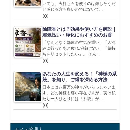
いても、火打ち石を使うのは難しそうだ
と感じる方も多いのではないで…
(0)
除障香とは？効果や使い方を解説｜
邪気払い・浄化におすすめのお香
「なんとなく部屋の空気が重い」「人混
みに行ったあと疲れが抜けない」「気持
ちをリセットしたい」。 そん…
(0)
あなたの人生を変える！「神様の系
統」を知り、ご縁を深める方法
日本には八百万の神々がいらっしゃいま
す。どの神様も尊い存在ですが、実は私
たち一人ひとりには「系統」が…
(0)
サイト管理人