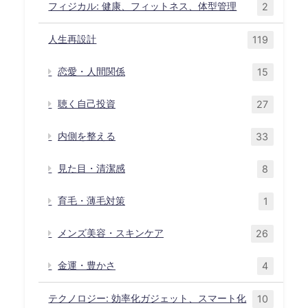
フィジカル: 健康、フィットネス、体型管理
2
人生再設計
119
恋愛・人間関係
15
聴く自己投資
27
内側を整える
33
見た目・清潔感
8
育毛・薄毛対策
1
メンズ美容・スキンケア
26
金運・豊かさ
4
テクノロジー: 効率化ガジェット、スマート化
10