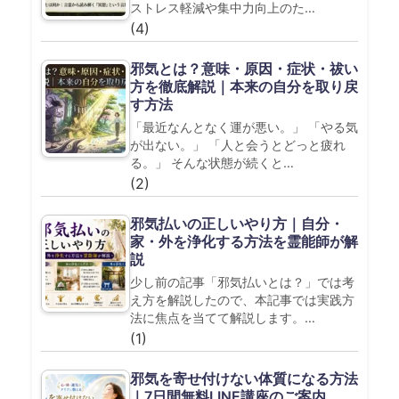
ストレス軽減や集中力向上のた…
(4)
邪気とは？意味・原因・症状・祓い
方を徹底解説｜本来の自分を取り戻
す方法
「最近なんとなく運が悪い。」 「やる気
が出ない。」 「人と会うとどっと疲れ
る。」 そんな状態が続くと…
(2)
邪気払いの正しいやり方｜自分・
家・外を浄化する方法を霊能師が解
説
少し前の記事「邪気払いとは？」では考
え方を解説したので、本記事では実践方
法に焦点を当てて解説します。…
(1)
邪気を寄せ付けない体質になる方法
｜7日間無料LINE講座のご案内