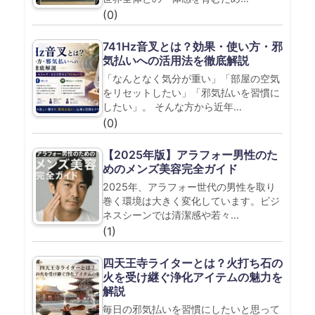
(0)
741Hz音叉とは？効果・使い方・邪
気払いへの活用法を徹底解説
「なんとなく気分が重い」「部屋の空気
をリセットしたい」「邪気払いを習慣に
したい」。 そんな方から近年…
(0)
【2025年版】アラフォー男性のた
めのメンズ美容完全ガイド
2025年、アラフォー世代の男性を取り
巻く環境は大きく変化しています。ビジ
ネスシーンでは清潔感や若々…
(1)
四天王寺ライターとは？火打ち石の
火を受け継ぐ浄化アイテムの魅力を
解説
毎日の邪気払いを習慣にしたいと思って